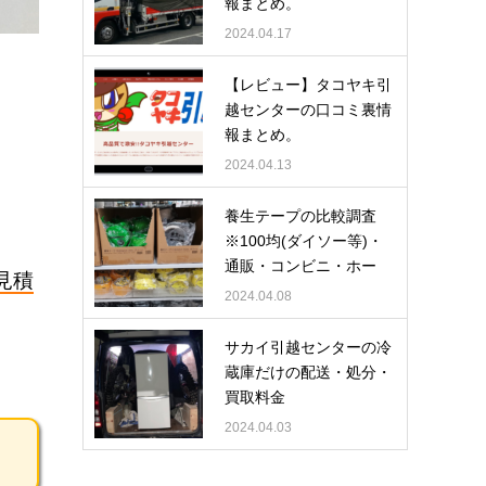
報まとめ。
2024.04.17
【レビュー】タコヤキ引
越センターの口コミ裏情
報まとめ。
2024.04.13
養生テープの比較調査
※100均(ダイソー等)・
通販・コンビニ・ホー
見積
ム…
2024.04.08
サカイ引越センターの冷
蔵庫だけの配送・処分・
買取料金
2024.04.03