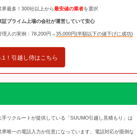
業界最多！300社以上から
最安値の業者
を選択
東証プライム上場の会社が運営していて安心
管理人の実例：78,200円→
35,000円(半額以下の値下げに成功)
o.1！引越し侍はこちら
】
大手リクルートが提供している「SUUMO引越し見積もり」は
業界唯一の電話入力が任意になっています。電話対応が面倒な