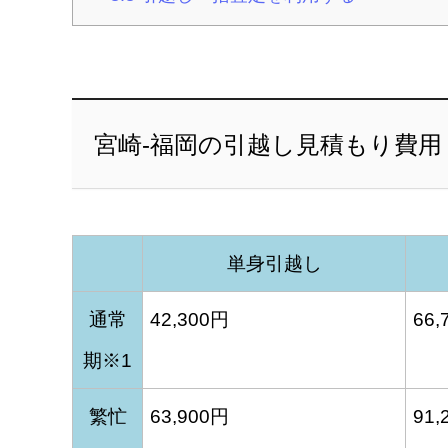
宮崎-福岡の引越し見積もり費用
単身引越し
通常
42,300円
66,
期※1
繁忙
63,900円
91,