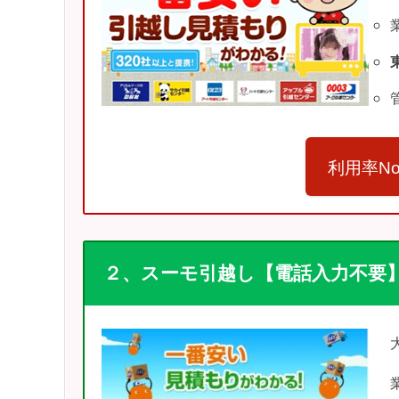
利用率N
２、スーモ引越し【電話入力不要