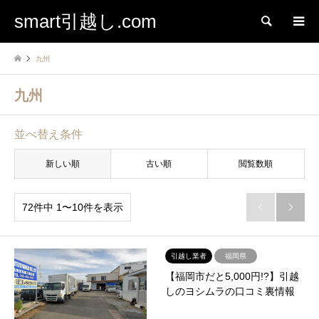
smart引越し.com
検索
九州
九州
並べ替え条件
新しい順
古い順
閲覧数順
72件中 1〜10件を表示


引越し業者
福岡県
【福岡市だと5,000円!?】引越
しのヨシムラの口コミ裏情報