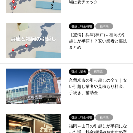
場は要チェック
引越し料金相場
福岡県
【驚愕】兵庫(神戸)⇔福岡の引
越しが半額！？安い業者と裏技
まとめ
引越し業者
福岡県
久留米市の引っ越しの全て｜安
い引越し業者や見積もり料金、
手続き、補助金
引越し料金相場
福岡県
福岡⇔山口の引越しが半額にな
った話。料金相場やおすすめ業