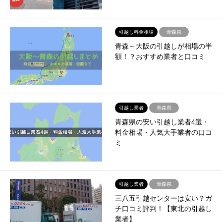
引越し料金相場
青森県
青森～大阪の引越しが相場の半
額！？おすすめ業者と口コミ
引越し業者
青森県
青森県の安い引越し業者4選・
料金相場・人気大手業者の口コ
ミ
引越し業者
青森県
三八五引越センターは安い？ガ
チ口コミ評判！【東北の引越し
業者】