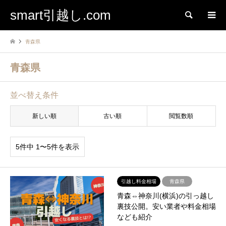
smart引越し.com
検索
青森県
青森県
並べ替え条件
新しい順
古い順
閲覧数順
5件中 1〜5件を表示
引越し料金相場
青森県
青森⇔神奈川(横浜)の引っ越し
裏技公開。安い業者や料金相場
なども紹介