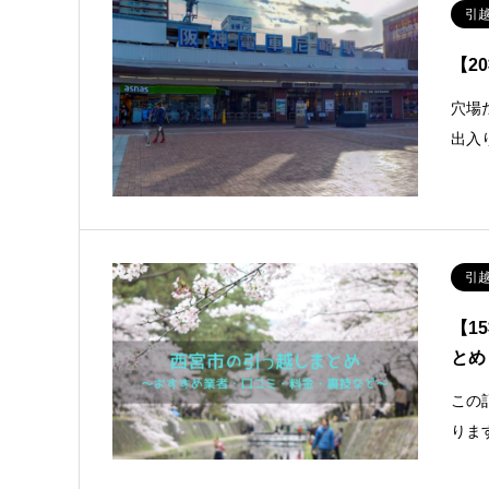
引
【2
穴場
出入
引
【1
とめ
この
りま