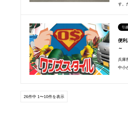
す。
引
便利
～
兵庫
中小
26件中 1〜10件を表示