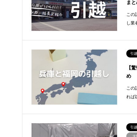
まと
この
し業
引
【驚
め
この
れば
引
大