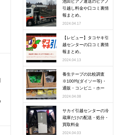
池田ピアノ運送のピアノ
引越し料金や口コミ裏情
報まとめ。
2024.04.17
【レビュー】タコヤキ引
越センターの口コミ裏情
報まとめ。
2024.04.13
養生テープの比較調査
回
※100均(ダイソー等)・
通販・コンビニ・ホー
ム…
2024.04.08
品
サカイ引越センターの冷
蔵庫だけの配送・処分・
買取料金
2024.04.03