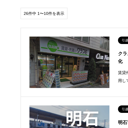
26件中 1〜10件を表示
引
クラ
化
賃貸
用し
引
明石