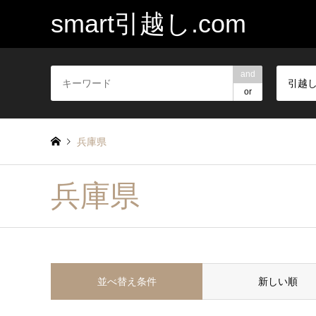
smart引越し.com
and
引越
or
兵庫県
兵庫県
並べ替え条件
新しい順