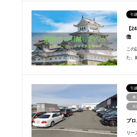
引
【2
徴
この
た。
引
東
兵
プロ
リー