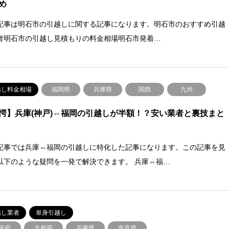
め
記事は明石市の引越しに関する記事になります。明石市のおすすめ引越
者明石市の引越し見積もりの料金相場明石市発着…
越し料金相場
福岡県
兵庫県
関西
九州
愕】兵庫(神戸)⇔福岡の引越しが半額！？安い業者と裏技まと
記事では兵庫⇔福岡の引越しに特化した記事になります。この記事を見
以下のような疑問を一発で解決できます。 兵庫⇔福…
越し業者
単身引越し
阪府
京都府
兵庫県
奈良県