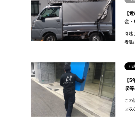
【近
金・
引越
者選
引
【5
収等
この
回収