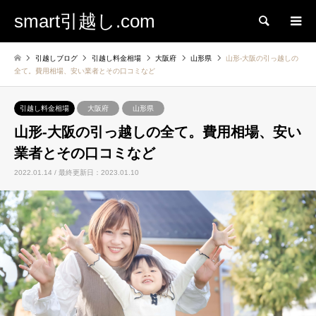
smart引越し.com
検索
引越しブログ
引越し料金相場
大阪府
山形県
山形-大阪の引っ越しの
全て。費用相場、安い業者とその口コミなど
引越し料金相場
大阪府
山形県
山形-大阪の引っ越しの全て。費用相場、安い
業者とその口コミなど
2022.01.14 / 最終更新日：2023.01.10