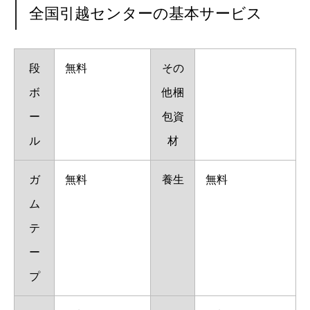
全国引越センターの基本サービス
段
無料
その
ボ
他梱
ー
包資
ル
材
ガ
無料
養生
無料
ム
テ
ー
プ