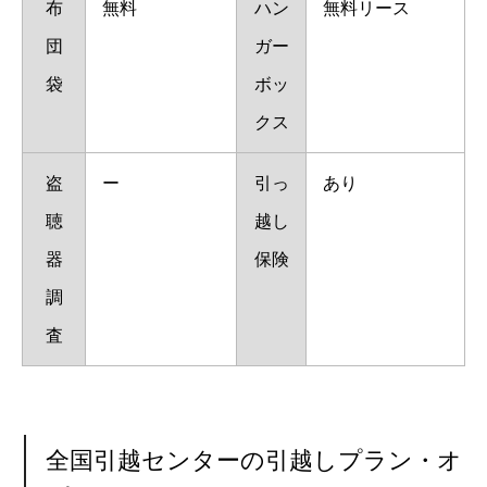
布
無料
ハン
無料リース
団
ガー
袋
ボッ
クス
盗
ー
引っ
あり
聴
越し
器
保険
調
査
全国引越センターの引越しプラン・オ