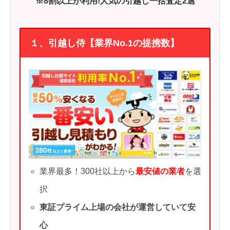
※8割以上が利用!人気の引越し一括査定2選
１、引越し侍【業界No.1の提携数】
業界最多！300社以上から
最安値の業者
を選
択
東証プライム上場の会社が運営していて安
心