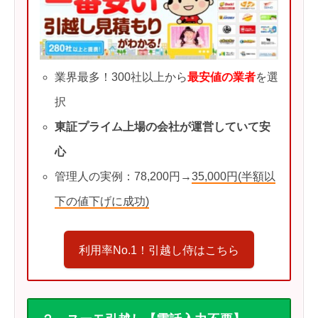
業界最多！300社以上から
最安値の業者
を選
択
東証プライム上場の会社が運営していて安
心
管理人の実例：78,200円→
35,000円(半額以
下の値下げに成功)
利用率No.1！引越し侍はこちら