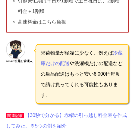
引越繁忙期は平日が1割増で土日祝日は、2割増
料金＋1割増
高速料金はこちら負担
※荷物量が極端に少なく、例えば
冷蔵
smart引越し管理人
庫だけの配送
や洗濯機だけの配送など
の単品配送はもっと安い6,000円程度
で請け負ってくれる可能性もありま
す。
【30秒で分かる】赤帽の引っ越し料金表を作成
関連記事
してみた。※5つの例を紹介