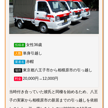
女性36歳
投稿者
単身引越し
人数
赤帽
業者名
東京都八王子市から相模原市の引っ越し
場所
20,000円→12,000円
料金
当時付き合っていた彼氏と同棲を始めるため、八王
子の実家から相模原市の新居までの引っ越しを依頼