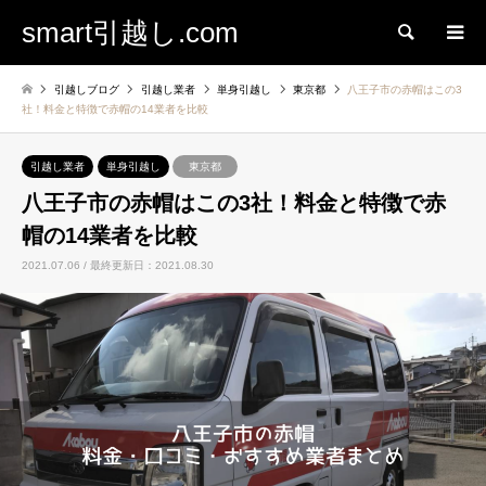
smart引越し.com
検索
引越しブログ
引越し業者
単身引越し
東京都
八王子市の赤帽はこの3
社！料金と特徴で赤帽の14業者を比較
引越し業者
単身引越し
東京都
八王子市の赤帽はこの3社！料金と特徴で赤
帽の14業者を比較
2021.07.06 / 最終更新日：2021.08.30