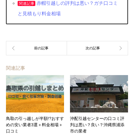
赤帽引越しの評判は悪い？ガチ口コミ
関連記事
と見積もり料金相場
関連記事
鳥取の引っ越しが半額!?おすす
沖配引越センターの口コミ評
めの安い業者3選＋料金相場＋
判は悪い？良い？沖縄県浦添
口コミ
市の業者