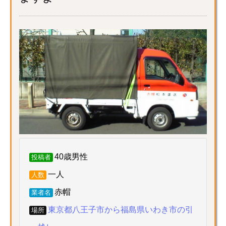
40歳男性
投稿者
一人
人数
赤帽
業者名
東京都八王子市から福島県いわき市の引
場所