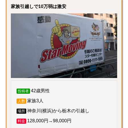
家族引越しで10万弱は激安
42歳男性
投稿者
家族3人
人数
神奈川(横浜)から栃木の引越し
場所
128,000円→98,000円
料金