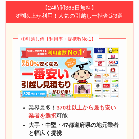
【24時間365日無料】
8割以上が利用！人気の引越し一括査定3選
①引越し侍【利用率・提携数No.1】
業界最多！
370社以上から最も安い
業者を選択
可能
大手・中堅・47都道府県の地元業者
と幅広く提携