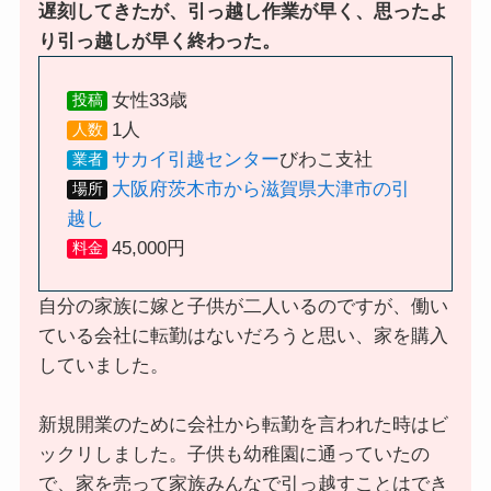
遅刻してきたが、引っ越し作業が早く、思ったよ
り引っ越しが早く終わった。
女性33歳
投稿
1人
人数
サカイ引越センター
びわこ支社
業者
大阪府茨木市から滋賀県大津市の引
場所
越し
45,000円
料金
自分の家族に嫁と子供が二人いるのですが、働い
ている会社に転勤はないだろうと思い、家を購入
していました。
新規開業のために会社から転勤を言われた時はビ
ックリしました。子供も幼稚園に通っていたの
で、家を売って家族みんなで引っ越すことはでき