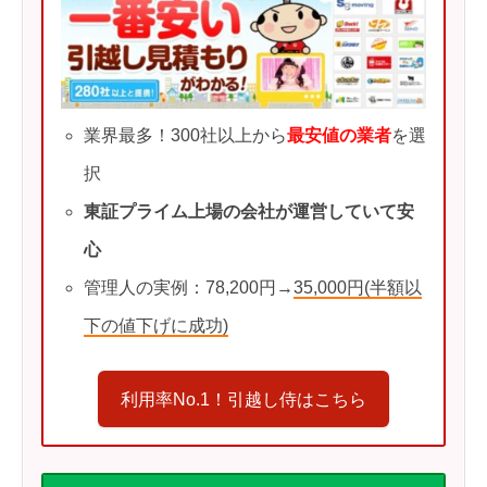
業界最多！300社以上から
最安値の業者
を選
択
東証プライム上場の会社が運営していて安
心
管理人の実例：78,200円→
35,000円(半額以
下の値下げに成功)
利用率No.1！引越し侍はこちら