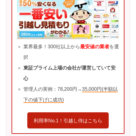
業界最多！300社以上から
最安値の業者
を選
択
東証プライム上場の会社が運営していて安
心
管理人の実例：78,200円→
35,000円(半額以
下の値下げに成功)
利用率No.1！引越し侍はこちら