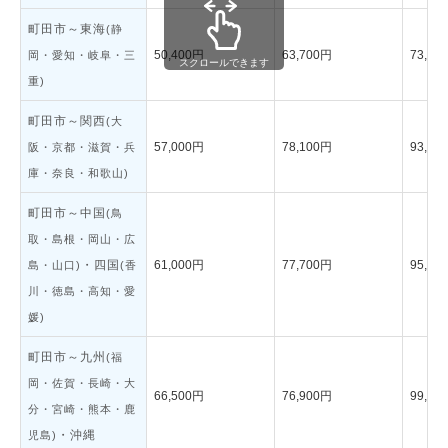
町田市～東海
(静
50,400円
63,700円
73,40
岡・愛知・岐阜・三
重)
町田市～関西
(大
57,000円
78,100円
93,50
阪・京都・滋賀・兵
庫・奈良・和歌山)
町田市～中国
(鳥
取・島根・岡山・広
・四国
61,000円
77,700円
95,70
島・山口)
(香
川・徳島・高知・愛
媛)
町田市～九州
(福
岡・佐賀・長崎・大
66,500円
76,900円
99,00
分・宮崎・熊本・鹿
・沖縄
児島)