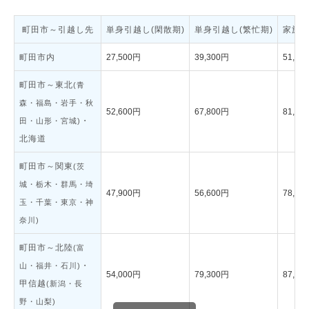
町田市～引越し先
単身引越し(閑散期)
単身引越し(繁忙期)
家族引
町田市内
27,500円
39,300円
51,40
町田市～東北
(青
森・福島・岩手・秋
52,600円
67,800円
81,30
・
田・山形・宮城)
北海道
町田市～関東
(茨
城・栃木・群馬・埼
47,900円
56,600円
78,00
玉・千葉・東京・神
奈川)
町田市～北陸
(富
・
山・福井・石川)
54,000円
79,300円
87,70
甲信越
(新潟・長
野・山梨)