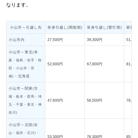
なります。
小山市～引越し先
単身引越し(閑散期)
単身引越し(繁忙期)
家族引
小山市内
27,500円
39,300円
51,40
小山市～東北
(青
森・福島・岩手・秋
52,600円
67,800円
81,30
田・小山市・宮
・北海道
城)
小山市～関東
(茨
城・栃木・群馬・埼
47,600円
56,500円
78,40
玉・千葉・東京・神
奈川)
小山市～北陸
(富
・
山・福井・石川)
53,300円
76,300円
85,70