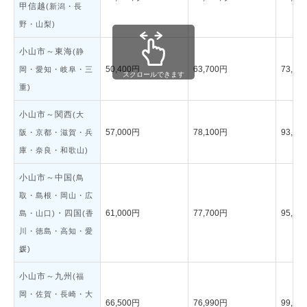
甲信越
(新潟・長
野・山梨)
小山市～東海
(静
50,400円
63,700円
73,40
岡・愛知・岐阜・三
重)
小山市～関西
(大
57,000円
78,100円
93,50
阪・京都・滋賀・兵
庫・奈良・和歌山)
小山市～中国
(鳥
取・島根・岡山・広
・四国
61,000円
77,700円
95,70
島・山口)
(香
川・徳島・高知・愛
媛)
小山市～九州
(福
岡・佐賀・長崎・大
66,500円
76,990円
99,80