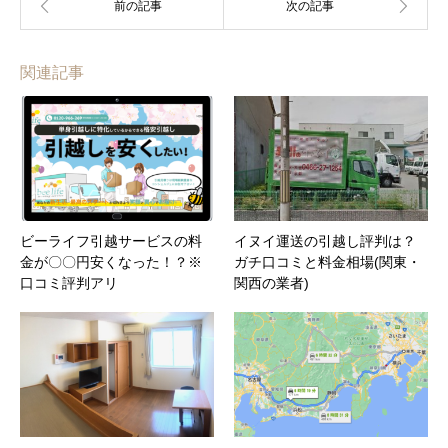
関連記事
ビーライフ引越サービスの料
イヌイ運送の引越し評判は？
金が〇〇円安くなった！？※
ガチ口コミと料金相場(関東・
口コミ評判アリ
関西の業者)