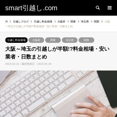
smart引越し.com
検索
引越しブログ
引越し料金相場
大阪府
関東
埼玉県
関西
大阪
～埼玉の引越しが半額!?料金相場・安い業者・日数まとめ
引越し料金相場
大阪府
関東
埼玉県
関西
大阪～埼玉の引越しが半額!?料金相場・安い
業者・日数まとめ
2018.02.21 / 最終更新日：2023.04.26