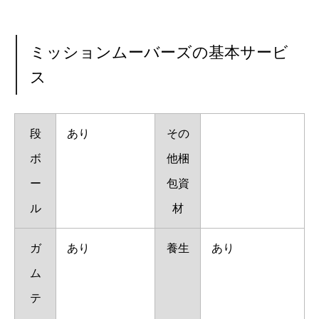
ミッションムーバーズの基本サービ
ス
段
あり
その
ボ
他梱
ー
包資
ル
材
ガ
あり
養生
あり
ム
テ