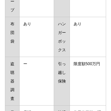
ー
プ
布
あり
ハン
あり
団
ガー
袋
ボッ
クス
盗
ー
引っ
限度額500万円
聴
越し
器
保険
調
査