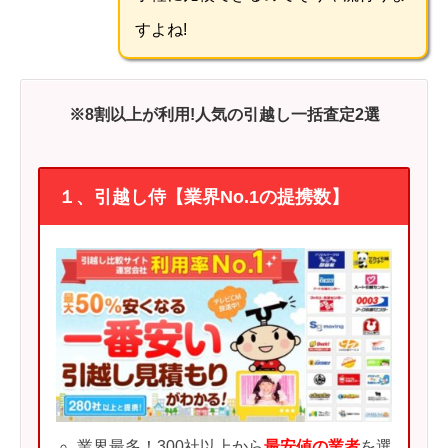
すよね!
※8割以上が利用!人気の引越し一括査定2選
１、引越し侍【業界No.1の提携数】
業界最多！300社以上から
最安値の業者
を選