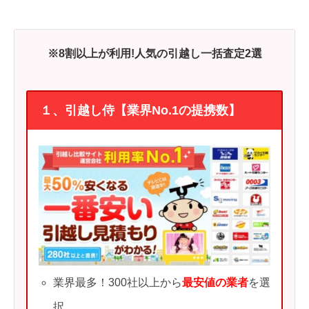
※8割以上が利用!人気の引越し一括査定2選
１、引越し侍【業界No.1の提携数】
業界最多！300社以上から
最安値の業者
を選
択