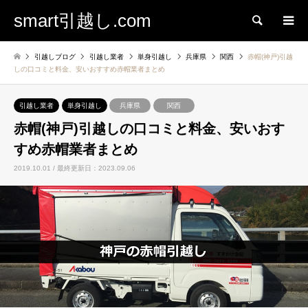
smart引越し.com
検索
引越しブログ
引越し業者
単身引越し
兵庫県
関西
赤帽(神戸)引越
しの口コミと料金、安いおすすめ赤帽業者まとめ
引越し業者
単身引越し
兵庫県
関西
赤帽(神戸)引越しの口コミと料金、安いおす
すめ赤帽業者まとめ
2019.10.01 / 最終更新日：2023.09.06