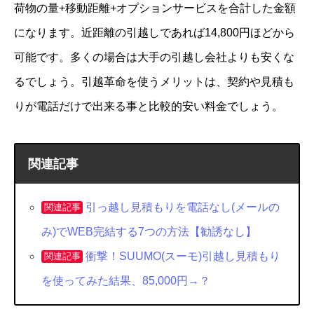
者さんに頼んだんだけど、手際も良いし仕事も
荷物の量+移動距離+オプションサービスを合計した金額
丁寧だし来た人みんな顔が綺麗だったので心か
になります。近距離の引越しであれば14,800円ほどから
らオススメしとくね！！！身バレしてもいい私
可能です。多くの場合は大手の引越し会社よりも安くな
はステマするぞ！！！
るでしょう。引越革命を使うメリットは、契約や見積も
りが電話だけで出来る事と比較的安い料金でしょう。
— にゃほい◯ (@nyahoimaru)
2016年11月29日
関連記事
引越革命はよかったけどな
引っ越し見積もりを電話なし(メールの
関連記事
み)でWEB完結する7つの方法【勧誘なし】
— yuki (@yuki_japantokyo)
2017年2月26日
衝撃！SUUMO(スーモ)引越し見積もり
関連記事
を使ってみた結果、85,000円→？