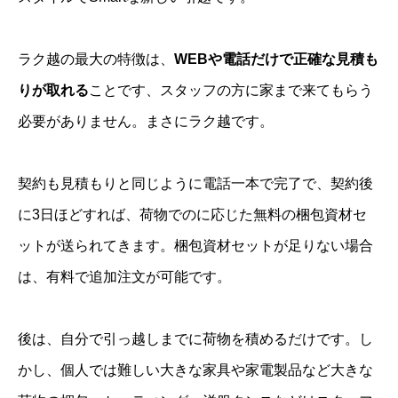
March 8, 2020
ラク越の最大の特徴は、
WEBや電話だけで正確な見積も
りが取れる
ことです、スタッフの方に家まで来てもらう
突然浮上して何の話？だけど、引越を考えてい
必要がありません。まさにラク越です。
る方に引越革命という会社と日本通運はおスス
メしない
契約も見積もりと同じように電話一本で完了で、契約後
に3日ほどすれば、荷物でのに応じた無料の梱包資材セ
特に引越革命は会社の規定みたいなのがありえ
ットが送られてきます。梱包資材セットが足りない場合
なすぎる
は、有料で追加注文が可能です。
荷物がなくなったり壊れたりしないで約束通り
後は、自分で引っ越しまでに荷物を積めるだけです。し
運んでもらえるか自分の運試しをしたい方や、
かし、個人では難しい大きな家具や家電製品など大きな
スリルを楽しめる余裕がある方にはいいのかも