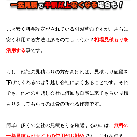
引越革命）」は本当に辞めといた方がいい。
①1万以上余裕高めに見積もってくる
元々安く料金設定がされている引越革命ですが、さらに
②キャンセルした際、ダンボールの送料を未発
安く利用する方法はあるのでしょうか？
相場見積もりを
送であるにもかかわらず請求してくる
活用する
事です。
（続）
もし、他社の見積もりの方が高ければ、見積もり値段を
— のぞみ (@nozomi6188s)
2017年6月13日
下げてくれるのは引越し会社によくあることです。それ
でも、他社の引越し会社に何回も自宅に来てもらい見積
もりをしてもらうのは骨の折れる作業です。
簡単に多くの会社の見積もりを確認するのには、
無料の
一括見積もりサイトの使用がお勧め
です。これを使え