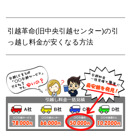
昨日見積もりを依頼した、引越革命(中央引越セ
ンター) 安かったから依頼はしたものの、夜に
なってから、本人確認で事前に3000円振り込め
引越革命(旧中央引越センター)の引
とメールが来た。もちろん、昼の時点でそんな
っ越し料金が安くなる方法
話は一切なかったのに。第一、本人確認の為に
3000円振り込めって、そんな要求する会社聞い
たことない…
— カシオペア９１号 (@91cassiopeia)
2017年11
月11日
都内で引っ越す方、「中央引越しセンター（旧: