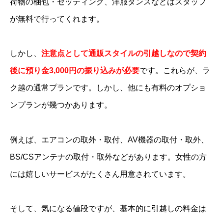
荷物の梱包・セッティング、洋服タンスなどはスタッフ
が無料で行ってくれます。
— し・ょ･に・ゃ (@yumatora10)
July 3, 2019
しかし、
注意点として通販スタイルの引越しなので契約
後に預り金3,000円の振り込みが必要
です。これらが、ラ
引越革命は、歩きタバコ（最低死んでいい）で
ク越の通常プランです。しかし、他にも有料のオプショ
車を誘導（怒）
ンプランが幾つかあります。
— コロッケちゃん (@eyedrops_surfer)
2011年7
例えば、エアコンの取外・取付、AV機器の取付・取外、
月18日
BS/CSアンテナの取付・取外などがあります。女性の方
には嬉しいサービスがたくさん用意されています。
「引越革命」っていう運送会社が母体の引越業
そして、気になる値段ですが、基本的に引越しの料金は