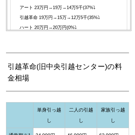
アート 23万円→19万→14万5千(37%⤵︎
引越革命 19万円→15万→12万5千(35%⤵︎
ハート 20万円→20万円(0%⤵︎
本当の底値が知りたいという単なる好奇心だけ
で値切りしまくってる。
引越革命(旧中央引越センター)の料
金相場
— テン(Ten)｜双極性障害II型 (@ten_bipolar2)
February 28, 2019
単身引っ越
二人の引越
家族引っ越
し
し
し
引越し革命さん、素晴らしい仕事っぷりでし