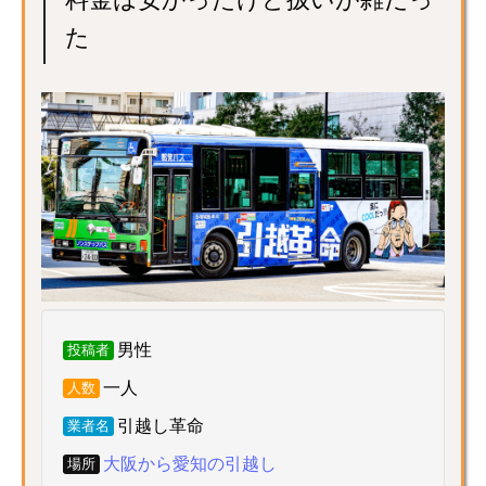
た
男性
投稿者
一人
人数
引越し革命
業者名
大阪から愛知の引越し
場所