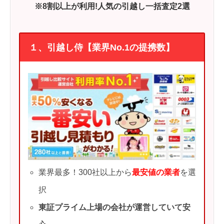
※8割以上が利用!人気の引越し一括査定2選
１、引越し侍【業界No.1の提携数】
業界最多！300社以上から
最安値の業者
を選
択
東証プライム上場の会社が運営していて安