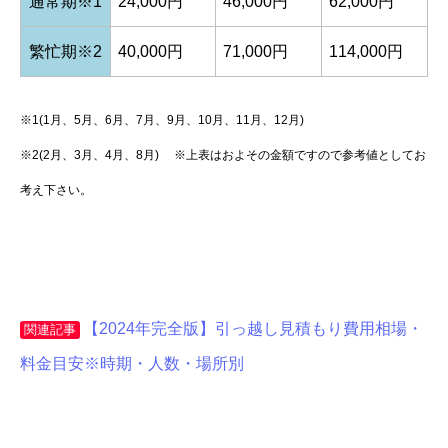
通常期※1
24,000円
46,000円
62,000円
た！
ありがとうございました！
繁忙期※2
40,000円
71,000円
114,000円
まさか人力で二階の窓から冷蔵庫入れてくれる
とは！
pic.twitter.com/dORlegXZik
※1(1月、5月、6月、7月、9月、10月、11月、12月)
※2(2月、3月、4月、8月) ※上表はおよその金額ですので参考値としてお
— りん (@yanomihara)
September 21, 2020
考え下さい。
サカイ→12万
引越し革命→6万
【2024年完全版】引っ越し見積もり費用相場・
関連記事
？？？？？？？？？？？？？？？？
料金目安※時期・人数・場所別
— マーコル（山羊） (@Nonberi_Makoru)