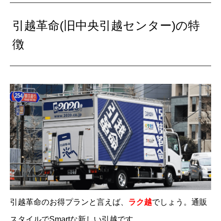
February 12, 2020
引越革命(旧中央引越センター)の特
徴
引越し革命に引越し見積もりの電話したら
正直なところ、そんな遠くの引越し入れなくて
も近場で十分予定入るからほかの業者もあまり
取りたがらないと思いますって言われてイラッ
とした。
値段も自信ありますってかなり言ってたけどこ
こが1番高かったわい。二度と見積もり頼まん
#
引越し革命
引越革命のお得プランと言えば、
ラク越
でしょう。通販
— トールハニー*ポケ森Lv115 (@prm1762)
スタイルでSmartな新しい引越です。