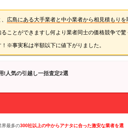
と、
広島にある大手業者と中小業者から相見積もりを
知ることができますし何より業者同士の価格競争で驚
す！※事実私は半額以下に値下がりました。
用!人気の引越し一括査定2選
】
業界最多の
300社以上の中からアナタに合った激安な業者を選