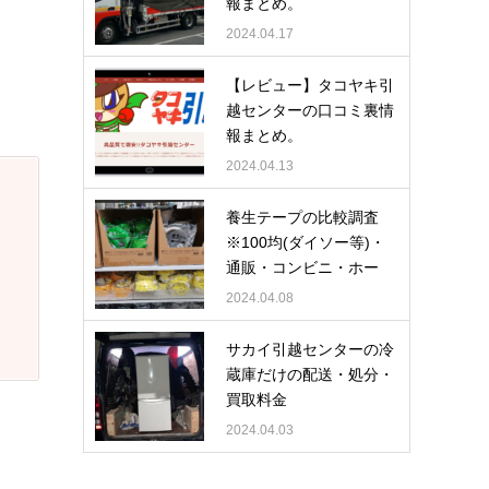
報まとめ。
2024.04.17
【レビュー】タコヤキ引
越センターの口コミ裏情
報まとめ。
2024.04.13
養生テープの比較調査
※100均(ダイソー等)・
通販・コンビニ・ホー
ム…
2024.04.08
サカイ引越センターの冷
蔵庫だけの配送・処分・
買取料金
2024.04.03