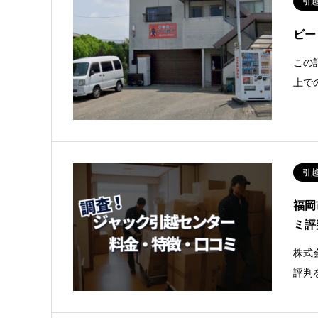
引
ビー
この
上で
引
福岡
ミ評
株式
評判