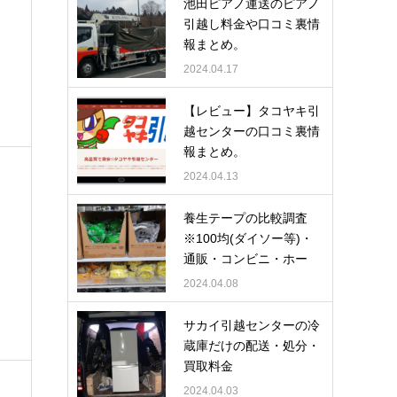
池田ピアノ運送のピアノ
引越し料金や口コミ裏情
報まとめ。
2024.04.17
【レビュー】タコヤキ引
越センターの口コミ裏情
報まとめ。
2024.04.13
養生テープの比較調査
※100均(ダイソー等)・
通販・コンビニ・ホー
ム…
2024.04.08
サカイ引越センターの冷
蔵庫だけの配送・処分・
買取料金
2024.04.03