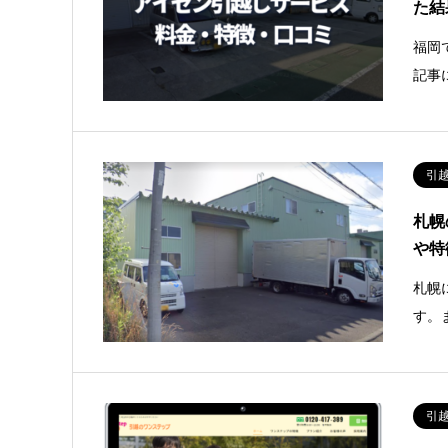
た結
福岡
記事
引
札幌
や特
札幌
す。
引