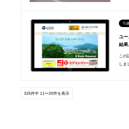
引
ユー
結果
この
しま
325件中 11〜20件を表示