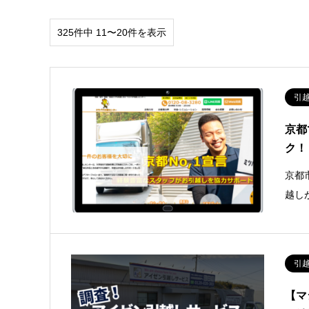
325件中 11〜20件を表示
引
京都
ク！
京都
越し
引
【マ