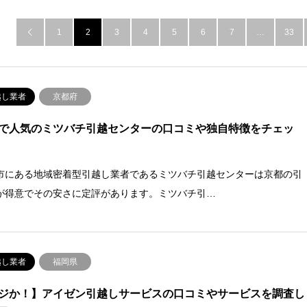
1
2
3
4
5
6
7
…
33

越し業者
京都府
で人気のミツバチ引越センターの口コミや独自特徴をチェッ
市にある地域密着型引越し業者であるミツバチ引越センターは京都の引
が得意でその安さに定評があります。ミツバチ引…
越し業者
福岡県
ジか！】アイゼン引越しサービスの口コミやサービスを調査し