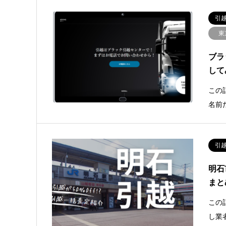
引
東
ブラ
して
この
名前
引
明石
まと
この
し業