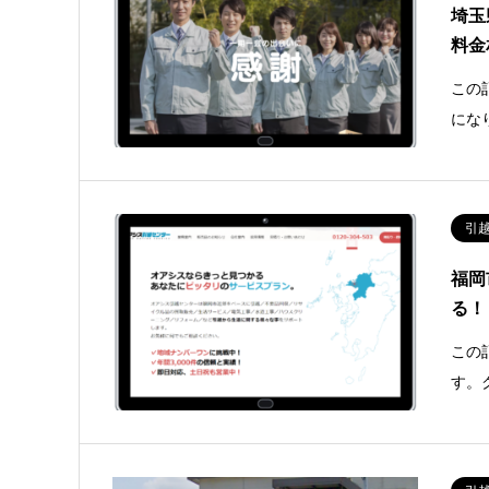
埼玉
料金
この
にな
引
福岡
る！
この
す。