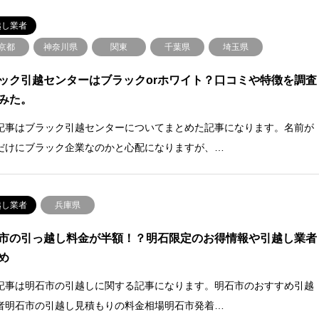
越し業者
京都
神奈川県
関東
千葉県
埼玉県
ック引越センターはブラックorホワイト？口コミや特徴を調査
みた。
記事はブラック引越センターについてまとめた記事になります。名前が
だけにブラック企業なのかと心配になりますが、…
越し業者
兵庫県
市の引っ越し料金が半額！？明石限定のお得情報や引越し業者
め
記事は明石市の引越しに関する記事になります。明石市のおすすめ引越
者明石市の引越し見積もりの料金相場明石市発着…