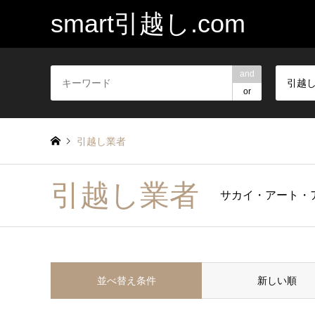
smart引越し.com
and
引越
or
引越し業者
引越し業者
サカイ・アート・
並べ替え条件
新しい順